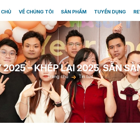
 CHỦ
VỀ CHÚNG TÔI
SẢN PHẨM
TUYỂN DỤNG
RE
2025 – KHÉP LẠI 2025, SẴN S
Trang chủ
Tin tức