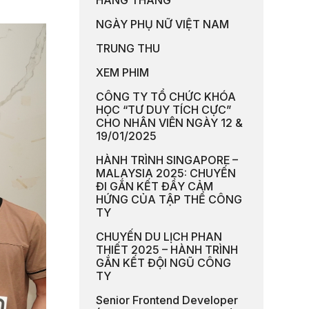
HÀNG THÁNG
NGÀY PHỤ NỮ VIỆT NAM
TRUNG THU
XEM PHIM
CÔNG TY TỔ CHỨC KHÓA
HỌC “TƯ DUY TÍCH CỰC”
CHO NHÂN VIÊN NGÀY 12 &
19/01/2025
HÀNH TRÌNH SINGAPORE –
MALAYSIA 2025: CHUYẾN
ĐI GẮN KẾT ĐẦY CẢM
HỨNG CỦA TẬP THỂ CÔNG
TY
CHUYẾN DU LỊCH PHAN
THIẾT 2025 – HÀNH TRÌNH
GẮN KẾT ĐỘI NGŨ CÔNG
TY
Senior Frontend Developer