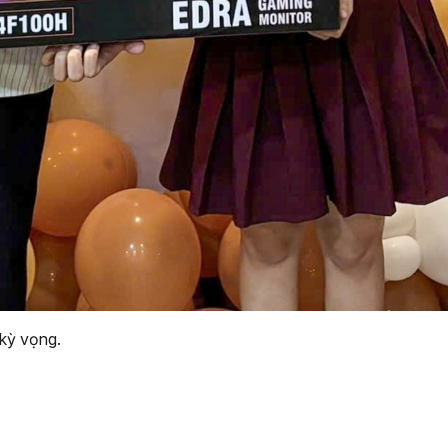
 kỳ vọng.