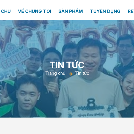
 CHỦ
VỀ CHÚNG TÔI
SẢN PHẨM
TUYỂN DỤNG
RE
TIN TỨC
Trang chủ
Tin tức