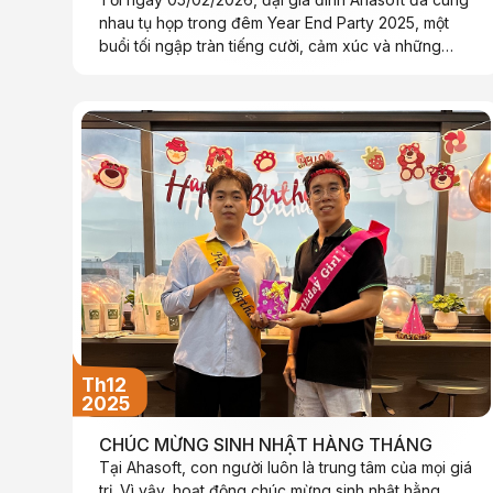
nhau tụ họp trong đêm Year End Party 2025, một
buổi tối ngập tràn tiếng cười, cảm xúc và những
khoảnh khắc đáng nhớ sau hành trình một năm làm
việc hết mình.
Th12
2025
CHÚC MỪNG SINH NHẬT HÀNG THÁNG
Tại Ahasoft, con người luôn là trung tâm của mọi giá
trị. Vì vậy, hoạt động chúc mừng sinh nhật hằng