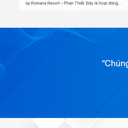
tại Romana Resort – Phan Thiết. Đây là hoạt động
thường niên nhằm tạo cơ hội thư giãn, tái tạo năng
lượng và tăng cường sự gắn kết giữa các thành
viên trong đại gia đình công ty.
“Chúng