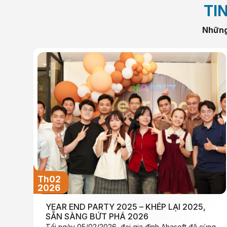
TI
Những 
Th02
2026
YEAR END PARTY 2025 – KHÉP LẠI 2025,
SẴN SÀNG BỨT PHÁ 2026
Tối ngày 05/02/2026, đại gia đình Ahasoft đã cùng