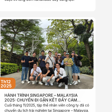
Th12
2025
HÀNH TRÌNH SINGAPORE – MALAYSIA
2025: CHUYẾN ĐI GẮN KẾT ĐẦY CẢM
HỨNG CỦA TẬP THỂ CÔNG TY
Cuối tháng 11/2025, tập thể nhân viên công ty đã có
chuyến du lịch trải nghiệm tại Singapore – Malaysia.