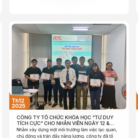
Th12
2025
CÔNG TY TỔ CHỨC KHÓA HỌC “TƯ DUY
TÍCH CỰC” CHO NHÂN VIÊN NGÀY 12 &
19/01/2025
Nhằm xây dựng một môi trường làm việc lạc quan,
chủ động và tràn đầy năng lượng, công ty đã tổ