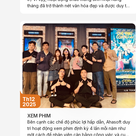
tháng đã trở thành nét văn hóa đẹp và được duy trì
đều đặn trong suốt nhiều năm qua.
Th12
2025
XEM PHIM
Bên cạnh các chế độ phúc lợi hấp dẫn, Ahasoft duy
trì hoạt động xem phim định kỳ 4 lần mỗi năm như
một cách để nhân viên cân bằng công việc và cuộc