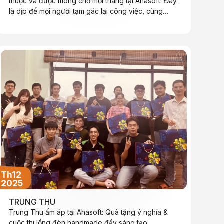
thuộc và được mong chờ mỗi tháng tại Ahasoft. Đây
là dịp để mọi người tạm gác lại công việc, cùng
nhau thưởng thức bữa tối trong không khí thoải mái
và vui vẻ.
Th12
2025
TRUNG THU
Trung Thu ấm áp tại Ahasoft: Quà tặng ý nghĩa &
cuộc thi lồng đèn handmade đầy sáng tạo.