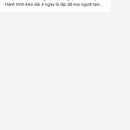
Hành trình kéo dài 4 ngày là dịp để mọi người tạm
rời nhịp công việc bận rộn, khám phá những nền
văn hóa mới và gắn kết hơn trong một tập thể năng
động, nhiệt huyết.