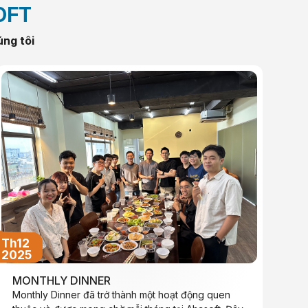
OFT
úng tôi
Th12
2025
MONTHLY DINNER
Monthly Dinner đã trở thành một hoạt động quen