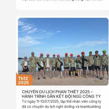
sống. Đó cũng là cơ hội để các thành viên kết nối,
chia sẻ và xây dựng tinh thần đội nhóm trong một
môi trường thân thiện, cởi mở.
Th12
2025
CHUYẾN DU LỊCH PHAN THIẾT 2025 –
HÀNH TRÌNH GẮN KẾT ĐỘI NGŨ CÔNG TY
Từ ngày 11–13/07/2025, tập thể nhân viên công ty
đã có chuyến du lịch nghỉ dưỡng và teambuilding